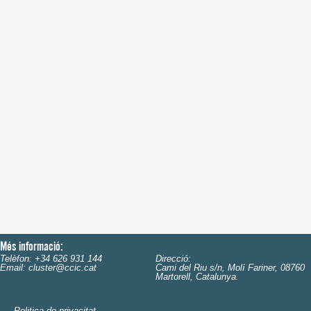
Més informació:
Telèfon: +34 626 931 144
Direcció:
Email: cluster@ccic.cat
Cami del Riu s/n, Molí Fariner, 08760
Martorell, Catalunya.
Politica de privacitat