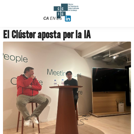
CA
EN
ES
El Clúster aposta per la IA