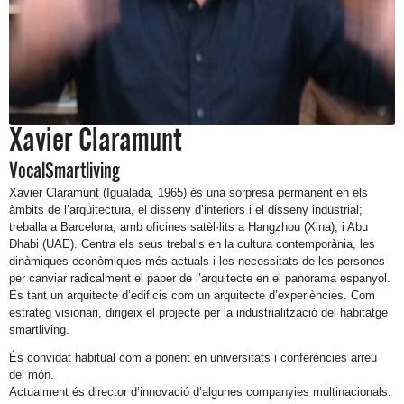
Xavier Claramunt
Vocal
Smartliving
Xavier Claramunt (Igualada, 1965) és una sorpresa permanent en els
àmbits de l’arquitectura, el disseny d’interiors i el disseny industrial;
treballa a Barcelona, amb oficines satèl·lits a Hangzhou (Xina), i Abu
Dhabi (UAE). Centra els seus treballs en la cultura contemporània, les
dinàmiques econòmiques més actuals i les necessitats de les persones
per canviar radicalment el paper de l’arquitecte en el panorama espanyol.
És tant un arquitecte d’edificis com un arquitecte d’experiències. Com
estrateg visionari, dirigeix el projecte per la industrialització del habitatge
smartliving.
És convidat habitual com a ponent en universitats i conferències arreu
del món.
Actualment és director d’innovació d’algunes companyies multinacionals.